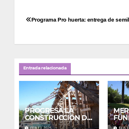
Navegación
Programa Pro huerta: entrega de semil
de
entradas
Entrada relacionada
PROGRESA LA
MER
CONSTRUCCIÓN DE
FUN
LA NUEVA
TEM
FEB 13, 2025
FEB 1