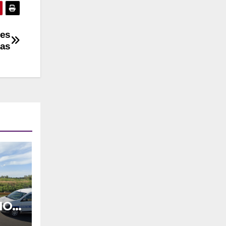
nes
tas
IOL