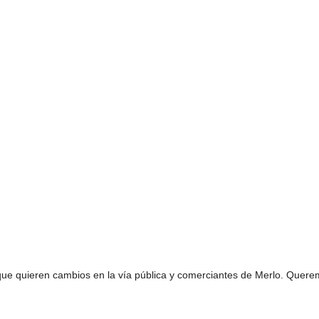
RESPA
GESTI
DICIEMBRE 11, 20
AEROL
ARGE
que quieren cambios en la vía pública y comerciantes de Merlo. Quer