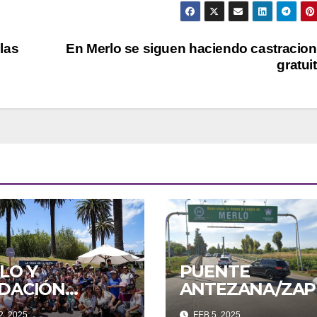
las
En Merlo se siguen haciendo castracio
gratui
LO Y
PUENTE
DACIÓN
ANTEZANA/ZAP
AIKÉN UNIDOS
A CERRADO
2, 2025
FEB 5, 2025