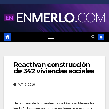
Saltar
al
contenido
Reactivan construcción
de 342 viviendas sociales
MAY 5, 2016
De la mano de la intendencia de Gustavo Menéndez
las 342 viviendas que nunca se llegaron a construir