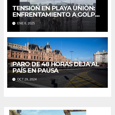
TENSIÓN EN PLAYA UNIÓN:
ENFRENTAMIENTO A GOLPES
ENTRE UN TURISTA Y
ENE 6, 2025
GUARDAVIDAS
PARO DE 48 HORAS DEJA AL
PAÍS EN PAUSA
OCT 29, 2024