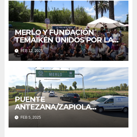
MERLO Y FUNDACIÓN
TEMAIKÉN UNIDOS POR LA
EDUCACIÓN Y EL MEDIO
FEB 12, 2025
AMBIENTE
PUENTE
ANTEZANA/ZAPIOLA
CERRADO TEMPORALMENTE
FEB 5, 2025
POR TRABAJOS DE
MANTENIMIENTO