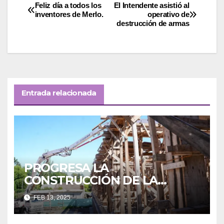
Navegación
Feliz día a todos los
El Intendente asistió al
inventores de Merlo.
operativo de
destrucción de armas
de
entradas
Entrada relacionada
PROGRESA LA
CONSTRUCCIÓN DE LA
NUEVA SECUNDARIA EN
FEB 13, 2025
PONTEVEDRA