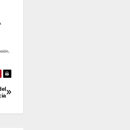
a
usión,
del
cia