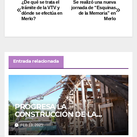
Navegación
¿De qué se trata el
Se realizó una nueva
trámite de la VTV y
jornada de “Esquinas
dónde se efectúa en
de la Memoria” en
de
Merlo?
Merlo
entradas
Entrada relacionada
PROGRESA LA
CONSTRUCCIÓN DE LA
NUEVA SECUNDARIA EN
FEB 13, 2025
PONTEVEDRA