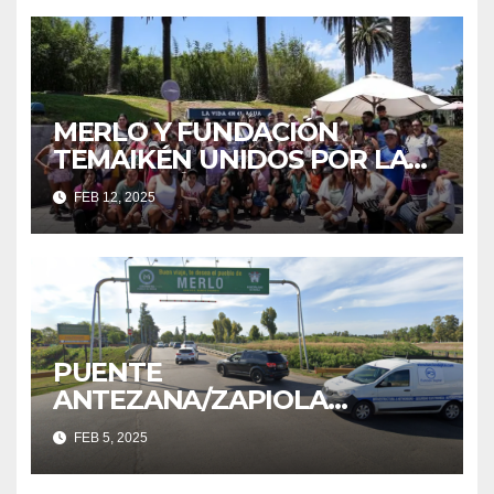
MERLO Y FUNDACIÓN
TEMAIKÉN UNIDOS POR LA
EDUCACIÓN Y EL MEDIO
FEB 12, 2025
AMBIENTE
PUENTE
ANTEZANA/ZAPIOLA
CERRADO TEMPORALMENTE
FEB 5, 2025
POR TRABAJOS DE
MANTENIMIENTO