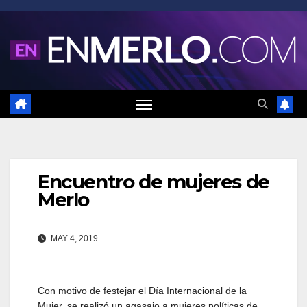
Saltar
al
contenido
Encuentro de mujeres de
Merlo
MAY 4, 2019
Con motivo de festejar el Día Internacional de la
Mujer, se realizó un agasajo a mujeres políticas de