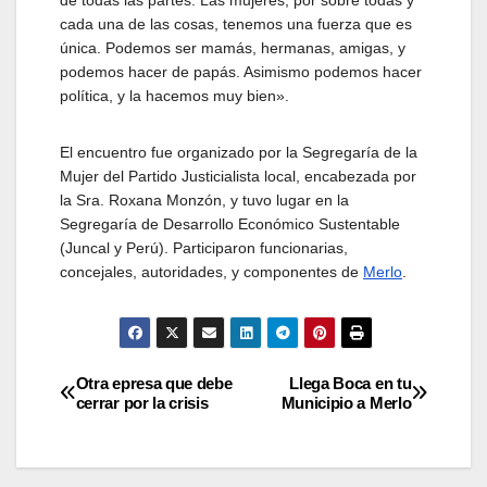
de todas las partes. Las mujeres, por sobre todas y
cada una de las cosas, tenemos una fuerza que es
única. Podemos ser mamás, hermanas, amigas, y
podemos hacer de papás. Asimismo podemos hacer
política, y la hacemos muy bien».
El encuentro fue organizado por la Segregaría de la
Mujer del Partido Justicialista local, encabezada por
la Sra. Roxana Monzón, y tuvo lugar en la
Segregaría de Desarrollo Económico Sustentable
(Juncal y Perú). Participaron funcionarias,
concejales, autoridades, y componentes de
Merlo
.
Navegación
Otra epresa que debe
Llega Boca en tu
cerrar por la crisis
Municipio a Merlo
de
entradas