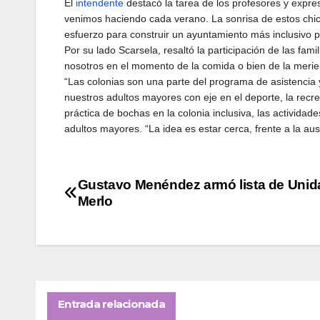
El
intendente
destacó la tarea de los profesores y expre
venimos haciendo cada verano. La sonrisa de estos chic
esfuerzo para construir un ayuntamiento más inclusivo p
Por su lado Scarsela, resaltó la participación de las fam
nosotros en el momento de la comida o bien de la meri
“Las colonias son una parte del programa de asistencia
nuestros adultos mayores con eje en el deporte, la recrea
práctica de bochas en la colonia inclusiva, las activida
adultos mayores. “La idea es estar cerca, frente a la au
Navegación
Gustavo Menéndez armó lista de Unid
Merlo
de
entradas
Entrada relacionada