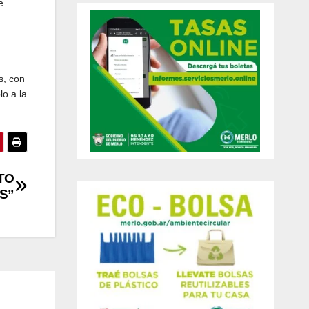
e
s, con
lo a la
TO
S”