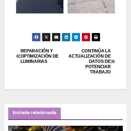
Navegación
REPARACIÓN Y
CONTINÚA LA
OPTIMIZACIÓN DE
ACTUALIZACIÓN DE
LUMINARIAS
DATOS DE
de
POTENCIAR
TRABAJO
entradas
Entrada relacionada