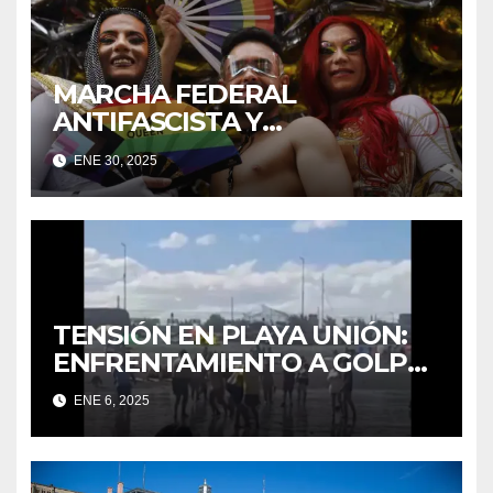
MARCHA FEDERAL
ANTIFASCISTA Y
ANTIRRACISTA
ENE 30, 2025
TENSIÓN EN PLAYA UNIÓN:
ENFRENTAMIENTO A GOLPES
ENTRE UN TURISTA Y
ENE 6, 2025
GUARDAVIDAS