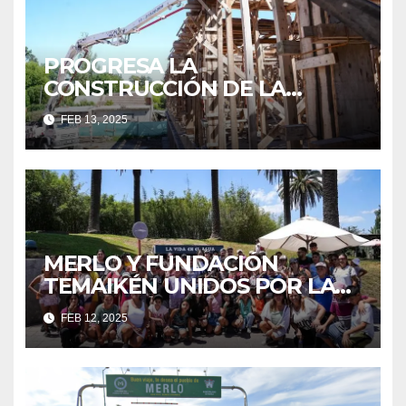
PROGRESA LA
CONSTRUCCIÓN DE LA
NUEVA SECUNDARIA EN
FEB 13, 2025
PONTEVEDRA
MERLO Y FUNDACIÓN
TEMAIKÉN UNIDOS POR LA
EDUCACIÓN Y EL MEDIO
FEB 12, 2025
AMBIENTE