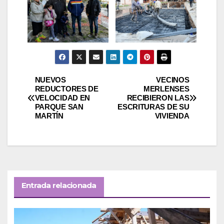
Navegación
NUEVOS
VECINOS
REDUCTORES DE
MERLENSES
VELOCIDAD EN
RECIBIERON LAS
de
PARQUE SAN
ESCRITURAS DE SU
MARTÍN
VIVIENDA
entradas
Entrada relacionada