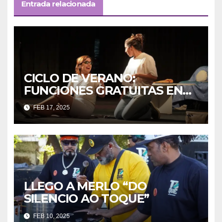
Entrada relacionada
CICLO DE VERANO:
FUNCIONES GRATUITAS EN
FEBRERO Y MARZO
FEB 17, 2025
LLEGO A MERLO “DO
SILENCIO AO TOQUE”
FEB 10, 2025