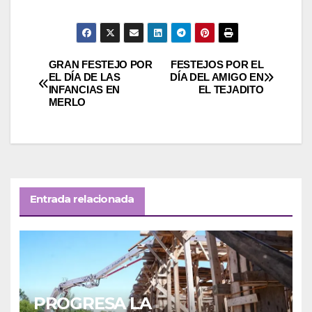
Navegación
GRAN FESTEJO POR
FESTEJOS POR EL
EL DÍA DE LAS
DÍA DEL AMIGO EN
INFANCIAS EN
EL TEJADITO
de
MERLO
entradas
Entrada relacionada
PROGRESA LA