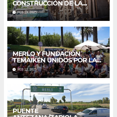
CONSTRUCCIÓN DE LA
NUEVA SECUNDARIA EN
FEB 13, 2025
PONTEVEDRA
MERLO Y FUNDACIÓN
TEMAIKÉN UNIDOS POR LA
EDUCACIÓN Y EL MEDIO
FEB 12, 2025
AMBIENTE
PUENTE