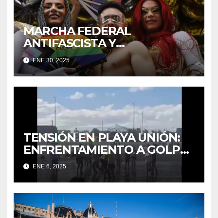
MARCHA FEDERAL
ANTIFASCISTA Y
ANTIRRACISTA
ENE 30, 2025
TENSIÓN EN PLAYA UNIÓN:
ENFRENTAMIENTO A GOLPES
ENTRE UN TURISTA Y
ENE 6, 2025
GUARDAVIDAS