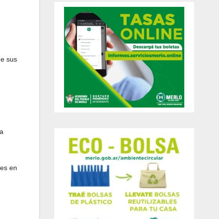
de sus
la
tes en