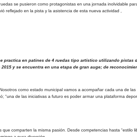
RESPA
 ruedas se pusieron como protagonistas en una jornada inolvidable par
GESTI
ó reflejado en la pista y la asistencia de esta nueva actividad ,
DICIEMBRE 11, 20
AEROL
ARGE
 practica en patines de 4 ruedas tipo artístico utilizando pistas 
sde 2015 y se encuentra en una etapa de gran auge; de reconocimie
“Nosotros como estado municipal vamos a acompañar cada una de las
; “una de las iniciativas a futuro es poder armar una plataforma depor
s que comparten la misma pasión. Desde competencias hasta “estilo lib
omingo a pura diversión.