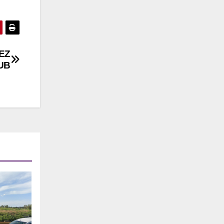
EZ
UB