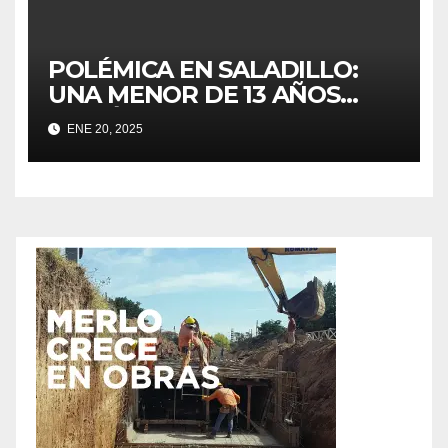
POLÉMICA EN SALADILLO:
UNA MENOR DE 13 AÑOS
PARIÓ Y LOS VECINOS
ENE 20, 2025
ACUSAN A LA FISCALÍA