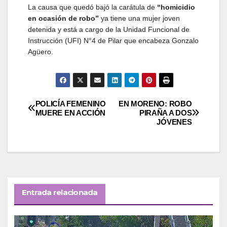
La causa que quedó bajó la carátula de
“homicidio
en ocasión de robo”
ya tiene una mujer joven
detenida y está a cargo de la Unidad Funcional de
Instrucción (UFI) N°4 de Pilar que encabeza Gonzalo
Agüero.
Navegación
POLICÍA FEMENINO
EN MORENO: ROBO
MUERE EN ACCIÓN
PIRAÑA A DOS
JÓVENES
de
entradas
Entrada relacionada