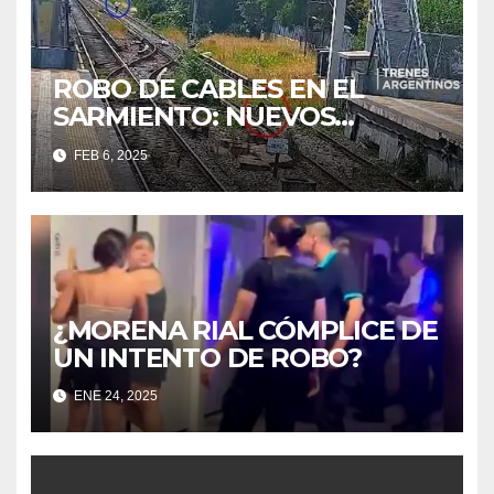
ROBO DE CABLES EN EL
SARMIENTO: NUEVOS
INTENTOS DETECTADOS
FEB 6, 2025
¿MORENA RIAL CÓMPLICE DE
UN INTENTO DE ROBO?
ENE 24, 2025