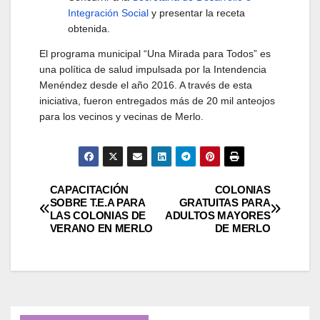
Integración Social
y presentar la receta
obtenida.
El programa municipal “Una Mirada para Todos” es
una política de salud impulsada por la Intendencia
Menéndez desde el año 2016. A través de esta
iniciativa, fueron entregados más de 20 mil anteojos
para los vecinos y vecinas de Merlo.
Navegación
CAPACITACIÓN
COLONIAS
SOBRE T.E.A PARA
GRATUITAS PARA
LAS COLONIAS DE
ADULTOS MAYORES
de
VERANO EN MERLO
DE MERLO
entradas