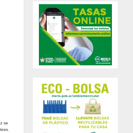
z se
ires.