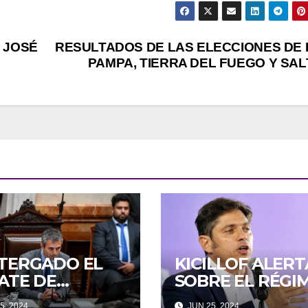
RESPA
GESTI
DICIEMBRE 11, 20
, JOSÉ
RESULTADOS DE LAS ELECCIONES DE 
AEROL
PAMPA, TIERRA DEL FUEGO Y SAL
ARGE
TERGADO EL
KICILLOF ALERT
ATE DE
SOBRE EL RÉGI
DOS DE LA
DE INCENTIVOS
5, 2024
JUN 25, 2024