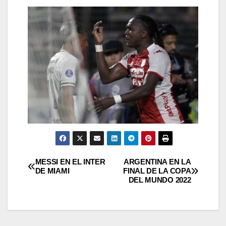
Navegación
MESSI EN EL INTER
ARGENTINA EN LA
DE MIAMI
FINAL DE LA COPA
DEL MUNDO 2022
de
entradas