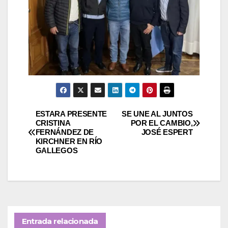
Navegación
ESTARA PRESENTE
SE UNE AL JUNTOS
CRISTINA
POR EL CAMBIO,
FERNÁNDEZ DE
JOSÉ ESPERT
de
KIRCHNER EN RÍO
GALLEGOS
entradas
Entrada relacionada