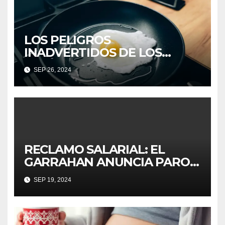
LOS PELIGROS
INADVERTIDOS DE LOS
«QUÍMICOS PARA SIEMPRE»
SEP 26, 2024
EN PRODUCTOS DIARIOS
RECLAMO SALARIAL: EL
GARRAHAN ANUNCIA PARO
DE 24 HORAS
SEP 19, 2024