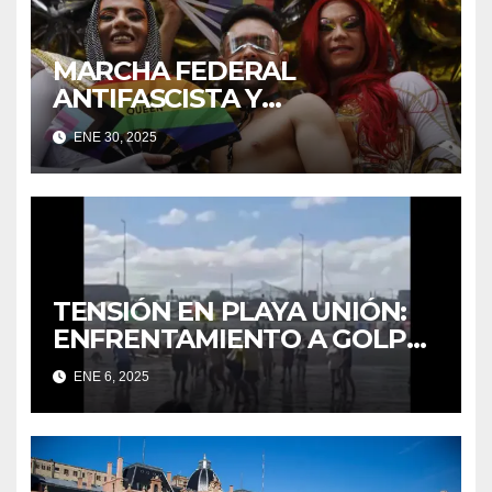
MARCHA FEDERAL
ANTIFASCISTA Y
ANTIRRACISTA
ENE 30, 2025
TENSIÓN EN PLAYA UNIÓN:
ENFRENTAMIENTO A GOLPES
ENTRE UN TURISTA Y
ENE 6, 2025
GUARDAVIDAS