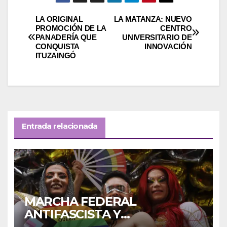
Navegación
LA ORIGINAL
LA MATANZA: NUEVO
PROMOCIÓN DE LA
CENTRO
PANADERÍA QUE
UNIVERSITARIO DE
de
CONQUISTA
INNOVACIÓN
ITUZAINGÓ
entradas
Entrada relacionada
MARCHA FEDERAL
ANTIFASCISTA Y
ANTIRRACISTA