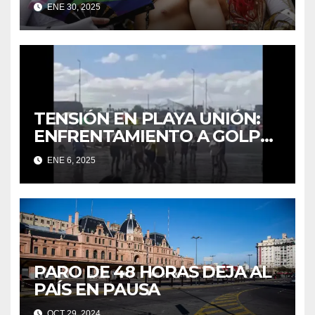
ENE 30, 2025
TENSIÓN EN PLAYA UNIÓN:
ENFRENTAMIENTO A GOLPES
ENTRE UN TURISTA Y
ENE 6, 2025
GUARDAVIDAS
PARO DE 48 HORAS DEJA AL
PAÍS EN PAUSA
OCT 29, 2024