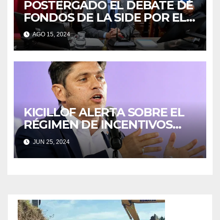
POSTERGADO EL DEBATE DE
FONDOS DE LA SIDE POR EL
OFICIALISMO
AGO 15, 2024
KICILLOF ALERTA SOBRE EL
RÉGIMEN DE INCENTIVOS
PARA GRANDES
JUN 25, 2024
INVERSIONES