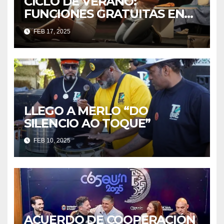
CICLO DE VERANO:
FUNCIONES GRATUITAS EN
FEBRERO Y MARZO
FEB 17, 2025
LLEGO A MERLO “DO
SILENCIO AO TOQUE”
FEB 10, 2025
ACUERDO DE COOPERACIÓN