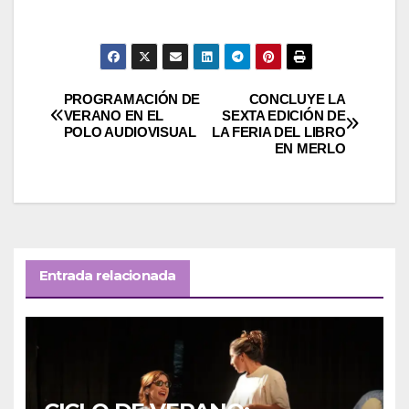
Navegación
PROGRAMACIÓN DE
CONCLUYE LA
VERANO EN EL
SEXTA EDICIÓN DE
POLO AUDIOVISUAL
LA FERIA DEL LIBRO
de
EN MERLO
entradas
Entrada relacionada