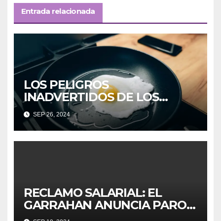
Entrada relacionada
LOS PELIGROS
INADVERTIDOS DE LOS
«QUÍMICOS PARA SIEMPRE»
SEP 26, 2024
EN PRODUCTOS DIARIOS
RECLAMO SALARIAL: EL
GARRAHAN ANUNCIA PARO
DE 24 HORAS