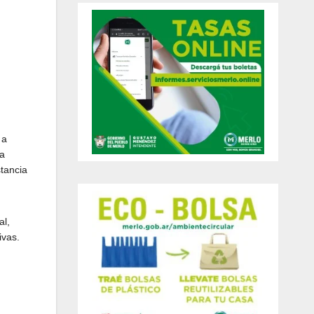
 a
la
stancia
al,
ivas.