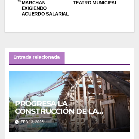
de
MARCHAN
TEATRO MUNICIPAL
EXIGIENDO
entradas
ACUERDO SALARIAL
Entrada relacionada
PROGRESA LA
CONSTRUCCIÓN DE LA
NUEVA SECUNDARIA EN
FEB 13, 2025
PONTEVEDRA