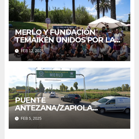
MERLO Y FUNDACIÓN
TEMAIKÉN UNIDOS POR LA
EDUCACIÓN Y EL MEDIO
FEB 12, 2025
AMBIENTE
PUENTE
ANTEZANA/ZAPIOLA
CERRADO TEMPORALMENTE
FEB 5, 2025
POR TRABAJOS DE
MANTENIMIENTO