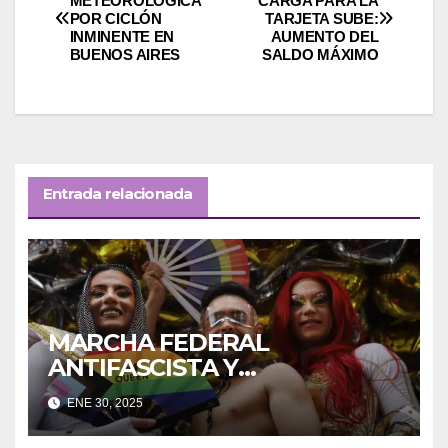
METEOROLÓGICA
CARGA PARA LA
POR CICLÓN
TARJETA SUBE:
de
INMINENTE EN
AUMENTO DEL
BUENOS AIRES
SALDO MÁXIMO
entradas
Entrada relacionada
MARCHA FEDERAL
ANTIFASCISTA Y
ANTIRRACISTA
ENE 30, 2025