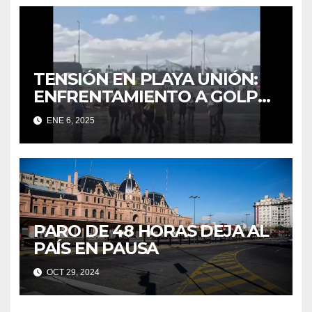
TENSIÓN EN PLAYA UNIÓN:
ENFRENTAMIENTO A GOLPES
ENTRE UN TURISTA Y
ENE 6, 2025
GUARDAVIDAS
PARO DE 48 HORAS DEJA AL
PAÍS EN PAUSA
OCT 29, 2024