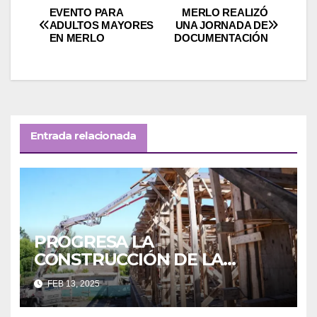
Navegación
EVENTO PARA
MERLO REALIZÓ
ADULTOS MAYORES
UNA JORNADA DE
EN MERLO
DOCUMENTACIÓN
de
entradas
Entrada relacionada
PROGRESA LA
CONSTRUCCIÓN DE LA
NUEVA SECUNDARIA EN
FEB 13, 2025
PONTEVEDRA