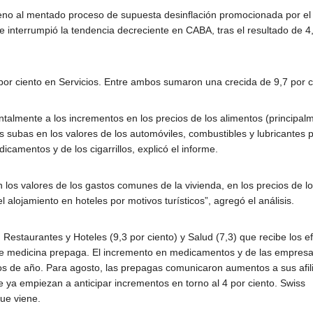
RESPA
 freno al mentado proceso de supuesta desinflación promocionada por el
GESTI
 interrumpió la tendencia decreciente en CABA, tras el resultado de 4
DICIEMBRE 11, 20
AEROL
ARGE
por ciento en Servicios. Entre ambos sumaron una crecida de 9,7 por c
almente a los incrementos en los precios de los alimentos (principal
 las subas en los valores de los automóviles, combustibles y lubricantes 
camentos y de los cigarrillos, explicó el informe.
n los valores de los gastos comunes de la vivienda, en los precios de l
l alojamiento en hoteles por motivos turísticos”, agregó el análisis.
Restaurantes y Hoteles (9,3 por ciento) y Salud (7,3) que recibe los e
e medicina prepaga. El incremento en medicamentos y de las empres
ipios de año. Para agosto, las prepagas comunicaron aumentos a sus afi
e ya empiezan a anticipar incrementos en torno al 4 por ciento. Swiss
ue viene.