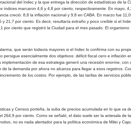
 nacional del Indec y la que entrega la dirección de estadísticas de la 
s índices marcaron 4,6 y 4,8 por ciento, respectivamente. En mayo, 4,
tancia creció: 8,8 la inflación nacional y 9,8 en CABA. En marzo fue 11,0
 y 21,7 por ciento. Es decir, resultaría extraño y poco creíble si el Inde
1 por ciento que registró la Ciudad para el mes pasado. El organismo
 alarma, que serán todavía mayores si el Indec lo confirma con su propi
o persigue esencialmente dos objetivos: déficit fiscal cero e inflación e
La implementación de esa estrategia generó una recesión enorme, con 
 de la demanda por ahora no alcanza para llegar a esos registros. Co
ncremento de los costos. Por ejemplo, de las tarifas de servicios públi
ísticas y Censos porteña, la suba de precios acumulada en lo que va d
del 264,9 por ciento. Como se señaló, el dato suele ser la antesala de la
KICIL
 motivo, no es nada alentador para la política económica de Milei y Cap