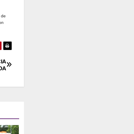
 de
on
IA
DA