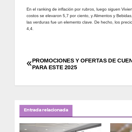
En el ranking de inflación por rubros, luego siguen Vivie
costos se elevaron 5,7 por ciento, y Alimentos y Bebida
las verduras fue un elemento clave. De hecho, los precio
4,4.
Navegación
PROMOCIONES Y OFERTAS DE CUEN
PARA ESTE 2025
de
entradas
Entrada relacionada