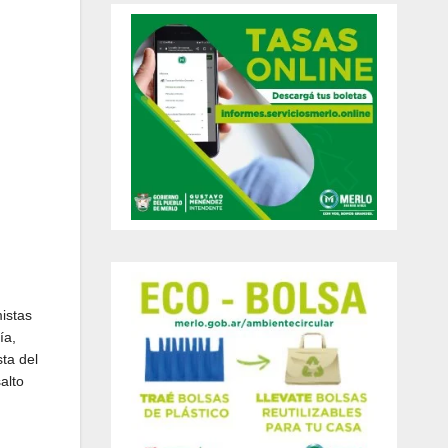
mistas
ía,
ta del
alto