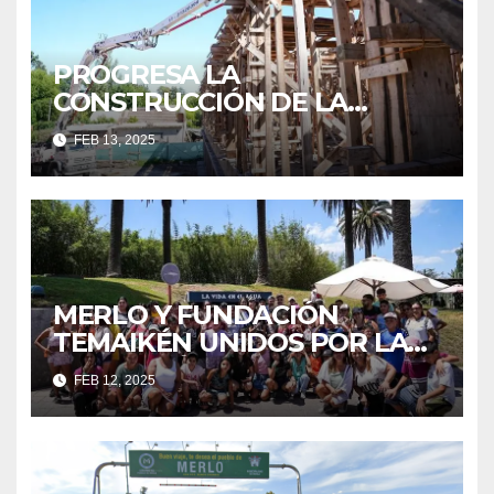
PROGRESA LA
CONSTRUCCIÓN DE LA
NUEVA SECUNDARIA EN
FEB 13, 2025
PONTEVEDRA
MERLO Y FUNDACIÓN
TEMAIKÉN UNIDOS POR LA
EDUCACIÓN Y EL MEDIO
FEB 12, 2025
AMBIENTE