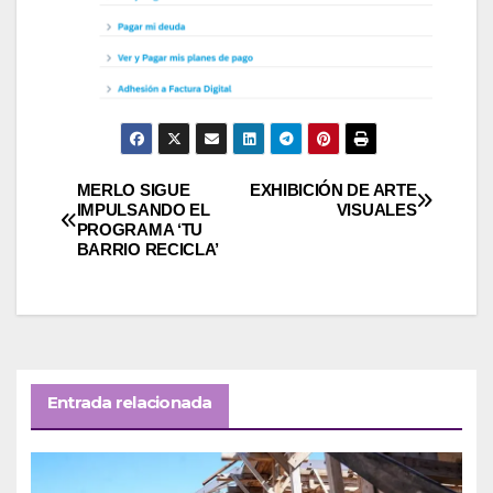
Navegación
MERLO SIGUE
EXHIBICIÓN DE ARTE
IMPULSANDO EL
VISUALES
PROGRAMA ‘TU
de
BARRIO RECICLA’
entradas
Entrada relacionada