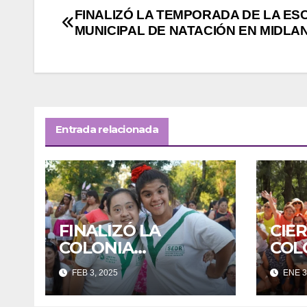
Navegación
FINALIZÓ LA TEMPORADA DE LA ES
MUNICIPAL DE NATACIÓN EN MIDLA
de
entradas
Entrada relacionada
FINALIZÓ LA
CIE
COLONIA
COL
INCLUSIVA DE
ADU
FEB 3, 2025
ENE 3
MERLO