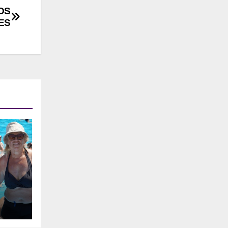
OS
ES