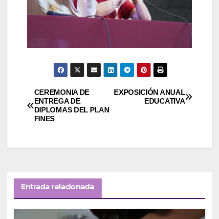
Navegación
CEREMONIA DE
EXPOSICIÓN ANUAL
ENTREGA DE
EDUCATIVA
DIPLOMAS DEL PLAN
de
FINES
entradas
Entrada relacionada