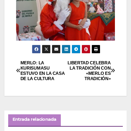
Navegación
MERLO: LA
LIBERTAD CELEBRA
KURISUMASU
LA TRADICIÓN CON
ESTUVO EN LA CASA
«MERLO ES
de
DE LA CULTURA
TRADICIÓN»
entradas
Entrada relacionada