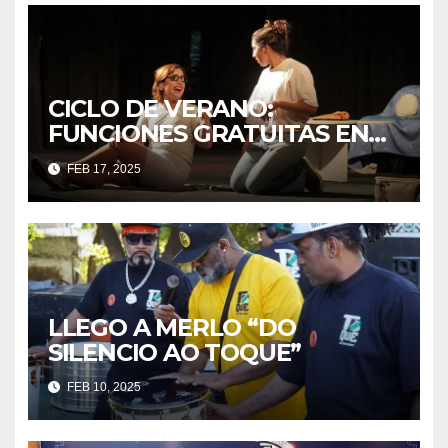
CICLO DE VERANO:
FUNCIONES GRATUITAS EN
FEBRERO Y MARZO
FEB 17, 2025
LLEGO A MERLO “DO
SILENCIO AO TOQUE”
FEB 10, 2025