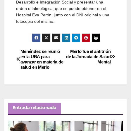
Desarrollo e Integración Social y presentar una
orden oftalmológica, que se puede obtener en el
Hospital Eva Perón, junto con el DNI original y una
fotocopia del mismo.
Navegación
Menéndez se reunió
Merlo fue el anfitrión
en la UBA para
de la Jornada de Salud
avanzar en materia de
Mental
de
salud en Merlo
entradas
Entrada relacionada