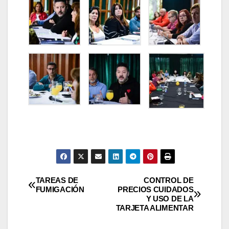
Navegación
TAREAS DE
CONTROL DE
FUMIGACIÓN
PRECIOS CUIDADOS
Y USO DE LA
de
TARJETA ALIMENTAR
entradas