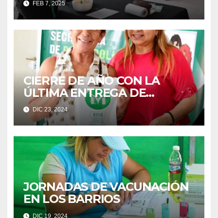
FEB 7, 2025
CIERRE DE AÑO CON LA
ÚLTIMA ENTREGA DE
ANTEOJOS
DIC 23, 2024
JORNADAS DE VACUNACIÓN
EN LOS BARRIOS
DIC 19, 2024