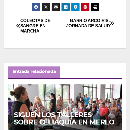
Navegación
COLECTAS DE
BARRIO ARCOIRIS:
SANGRE EN
JORNADA DE SALUD
MARCHA
de
entradas
Entrada relacionada
SIGUEN LOS TALLERES
SOBRE CELIAQUÍA EN MERLO