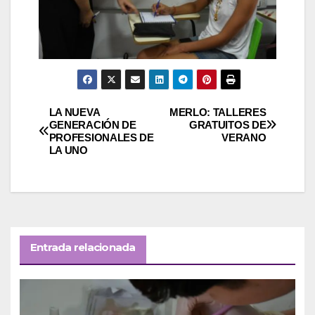
Navegación
LA NUEVA
MERLO: TALLERES
GENERACIÓN DE
GRATUITOS DE
PROFESIONALES DE
VERANO
de
LA UNO
entradas
Entrada relacionada